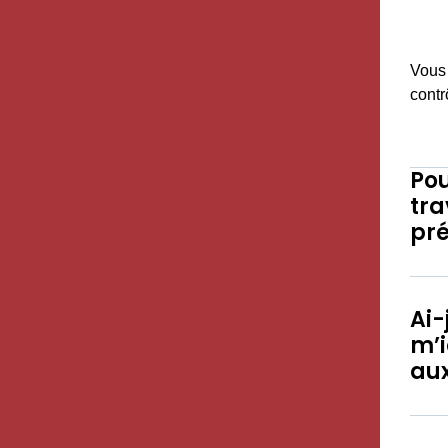
Vous 
contr
Pou
tra
pré
Ai-
m’i
aux