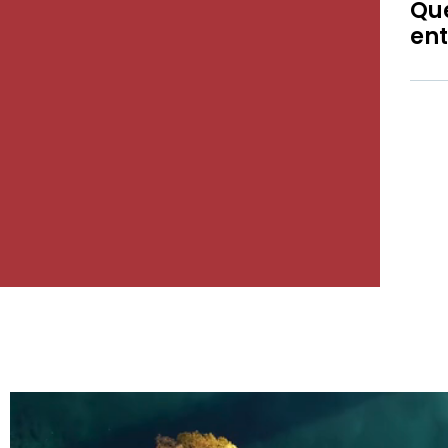
Que
ent