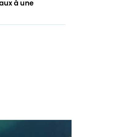
vaux à une
nt d'un
contrôle