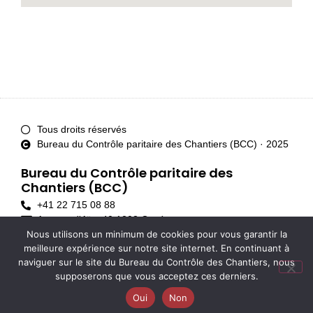
Tous droits réservés
Bureau du Contrôle paritaire des Chantiers (BCC) · 2025
Bureau du Contrôle paritaire des
Chantiers (BCC)
+41 22 715 08 88
Avenue d'Aïre 40 1203 Genève
Nous utilisons un minimum de cookies pour vous garantir la
info@controle-chantiers-ge.ch
meilleure expérience sur notre site internet. En continuant à
naviguer sur le site du Bureau du Contrôle des Chantiers, nous
supposerons que vous acceptez ces derniers.
Oui
Non